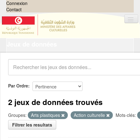
Connexion
Contact
Jeux de données
Jeux de données
Organisations
Groupes
Demandes
0
Par Ordre
À propos
2 jeux de données trouvés
Groupes:
Arts plastiques
Action culturelle
Mots-clés:
Filtrer les resultats