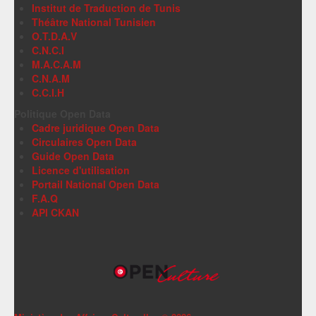
Institut de Traduction de Tunis
Théâtre National Tunisien
O.T.D.A.V
C.N.C.I
M.A.C.A.M
C.N.A.M
C.C.I.H
Politique Open Data
Cadre juridique Open Data
Circulaires Open Data
Guide Open Data
Licence d'utilisation
Portail National Open Data
F.A.Q
API CKAN