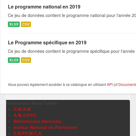
Le programme national en 2019
Ce jeu de données contient le programme national pour l'année 201
XLSX
CSV
Le Programme spécifique en 2019
Ce jeu de données contient le programme spécifique pour l'année 
XLSX
CSV
Vous pouvez également accéder à ce catalogue en utilisant
API
(cf
Documentat
Institutions Sous-Tutelle
C.M.A.M
A.M.V.P.P.C
Bibliothèque Nationale
Institut National du Patrimoine
E.N.P.F.M.C.A