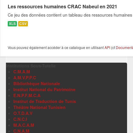
Les ressources humaines CRAC Nabeul en 2021
Ce jeu des données contient un tableau des ressources humaines d
XLS
CSV
Vous pouvez également accéder à ce catalogue en utilisant
API
(cf
Documentat
Institutions Sous-Tutelle
C.M.A.M
A.M.V.P.P.C
Bibliothèque Nationale
Institut National du Patrimoine
E.N.P.F.M.C.A
Institut de Traduction de Tunis
Théâtre National Tunisien
O.T.D.A.V
C.N.C.I
M.A.C.A.M
C.N.A.M