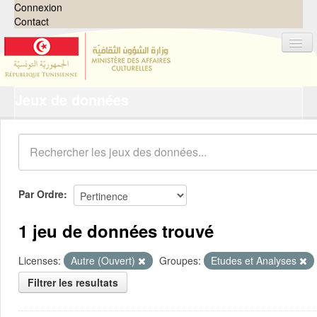
Connexion
Contact
Jeux de données
Jeux de données
Organisations
Groupes
Demandes
0
Par Ordre
À propos
1 jeu de données trouvé
Licenses:
Autre (Ouvert)
Groupes:
Etudes et Analyses
Filtrer les resultats