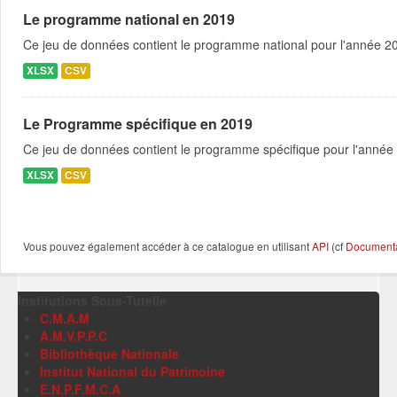
Le programme national en 2019
Ce jeu de données contient le programme national pour l'année 201
XLSX
CSV
Le Programme spécifique en 2019
Ce jeu de données contient le programme spécifique pour l'année 
XLSX
CSV
Vous pouvez également accéder à ce catalogue en utilisant
API
(cf
Documentat
Institutions Sous-Tutelle
C.M.A.M
A.M.V.P.P.C
Bibliothèque Nationale
Institut National du Patrimoine
E.N.P.F.M.C.A