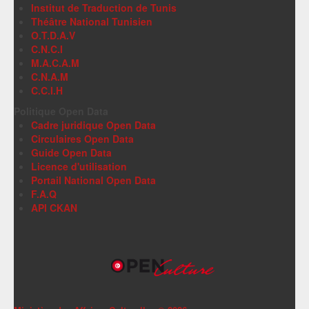
Institut de Traduction de Tunis
Théâtre National Tunisien
O.T.D.A.V
C.N.C.I
M.A.C.A.M
C.N.A.M
C.C.I.H
Politique Open Data
Cadre juridique Open Data
Circulaires Open Data
Guide Open Data
Licence d'utilisation
Portail National Open Data
F.A.Q
API CKAN