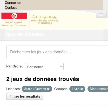
Connexion
Contact
Jeux de données
Jeux de données
Organisations
Groupes
Demandes
0
Par Ordre
À propos
2 jeux de données trouvés
Licenses:
Autre (Ouvert)
Groupes:
Livre
Manifestatio
Filtrer les resultats