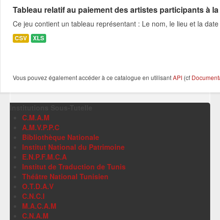
Tableau relatif au paiement des artistes participants à la 
Ce jeu contient un tableau représentant : Le nom, le lieu et la date 
CSV
XLS
Vous pouvez également accéder à ce catalogue en utilisant
API
(cf
Documentat
Institutions Sous-Tutelle
C.M.A.M
A.M.V.P.P.C
Bibliothèque Nationale
Institut National du Patrimoine
E.N.P.F.M.C.A
Institut de Traduction de Tunis
Théâtre National Tunisien
O.T.D.A.V
C.N.C.I
M.A.C.A.M
C.N.A.M