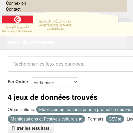
Connexion
Contact
Jeux de données
Jeux de données
Organisations
Groupes
Demandes
0
Par Ordre
À propos
4 jeux de données trouvés
Organisations:
Établissement national pour la promotion des Festi
Manifestations et Festivals culturels
Formats:
CSV
Lic
Filtrer les resultats