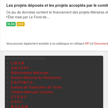
Les projets déposés et les projets acceptés par le comité
Ce jeu de données contient le financement des projets littéraires et
l'État mais par Le Fond de...
XLSX
CSV
Vous pouvez également accéder à ce catalogue en utilisant
API
(cf
Documentat
Institutions Sous-Tutelle
C.M.A.M
A.M.V.P.P.C
Bibliothèque Nationale
Institut National du Patrimoine
E.N.P.F.M.C.A
Institut de Traduction de Tunis
Théâtre National Tunisien
O.T.D.A.V
C.N.C.I
M.A.C.A.M