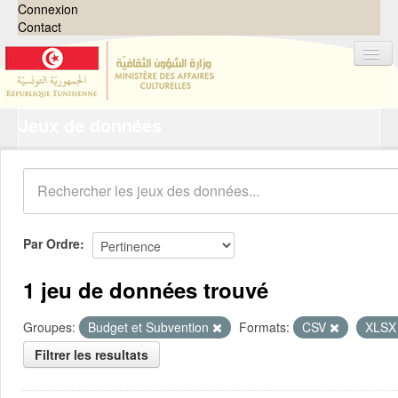
Connexion
Contact
Jeux de données
Jeux de données
Organisations
Groupes
Demandes
0
Par Ordre
À propos
1 jeu de données trouvé
Groupes:
Budget et Subvention
Formats:
CSV
XLS
Filtrer les resultats