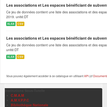
Les associations et Les espaces bénéficiant de subventio
Ce jeu de données contient une liste des associations et des espace
2019. unité:DT
XLSX
CSV
Les associations et Les espaces bénéficiant de subventio
Ce jeu de données contient une liste des associations et des espac
unité:DT
XLSX
CSV
Vous pouvez également accéder à ce catalogue en utilisant
API
(cf
Documentat
Institutions Sous-Tutelle
C.M.A.M
A.M.V.P.P.C
Bibliothèque Nationale