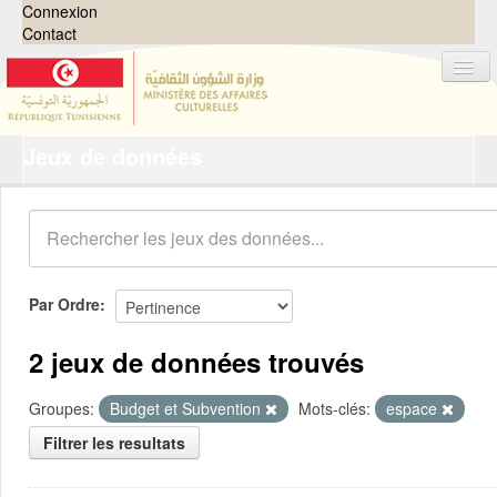
Connexion
Contact
Jeux de données
Jeux de données
Organisations
Groupes
Demandes
0
Par Ordre
À propos
2 jeux de données trouvés
Groupes:
Budget et Subvention
Mots-clés:
espace
Filtrer les resultats