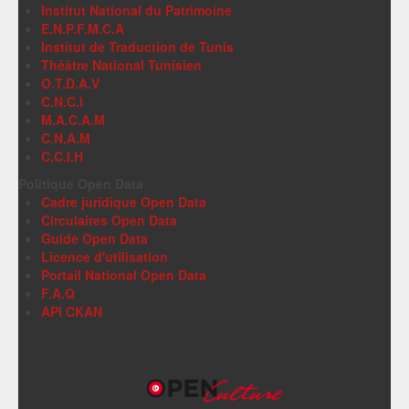
Institut National du Patrimoine
E.N.P.F.M.C.A
Institut de Traduction de Tunis
Théâtre National Tunisien
O.T.D.A.V
C.N.C.I
M.A.C.A.M
C.N.A.M
C.C.I.H
Politique Open Data
Cadre juridique Open Data
Circulaires Open Data
Guide Open Data
Licence d'utilisation
Portail National Open Data
F.A.Q
API CKAN