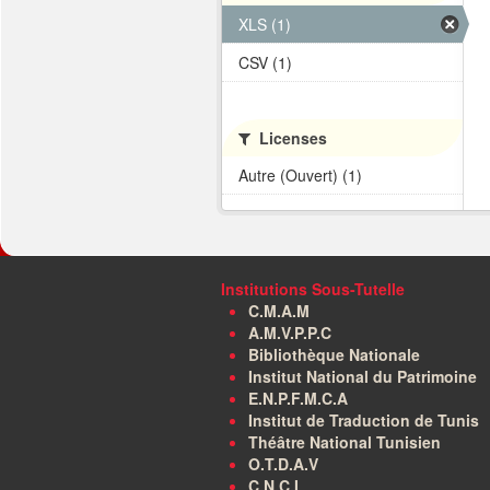
XLS (1)
CSV (1)
Licenses
Autre (Ouvert) (1)
Institutions Sous-Tutelle
C.M.A.M
A.M.V.P.P.C
Bibliothèque Nationale
Institut National du Patrimoine
E.N.P.F.M.C.A
Institut de Traduction de Tunis
Théâtre National Tunisien
O.T.D.A.V
C.N.C.I