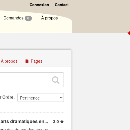
Connexion
Contact
Demandes
À propos
0
À propos
Pages
r Ordre
arts dramatiques en...
3.0
ombre des demandes reçues,