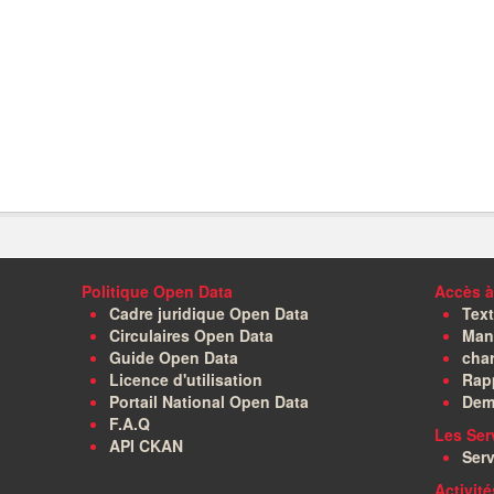
Politique Open Data
Accès à
Cadre juridique Open Data
Text
Circulaires Open Data
Manu
Guide Open Data
char
Licence d'utilisation
Rapp
Portail National Open Data
Dem
F.A.Q
Les Ser
API CKAN
Serv
Activit