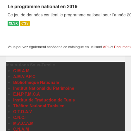
Le programme national en 2019
Ce jeu de données contient le programme national pour l'année 201
XLSX
CSV
Vous pouvez également accéder à ce catalogue en utilisant
API
(cf
Documentat
Institutions Sous-Tutelle
C.M.A.M
A.M.V.P.P.C
Bibliothèque Nationale
Institut National du Patrimoine
E.N.P.F.M.C.A
Institut de Traduction de Tunis
Théâtre National Tunisien
O.T.D.A.V
C.N.C.I
M.A.C.A.M
C.N.A.M