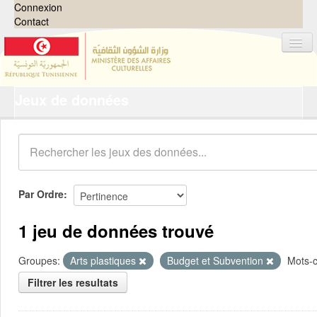
Connexion
Contact
Jeux de données
Jeux de données
Organisations
Groupes
Demandes
0
Par Ordre
À propos
1 jeu de données trouvé
Groupes:
Arts plastiques
Budget et Subvention
Mots-c
Filtrer les resultats