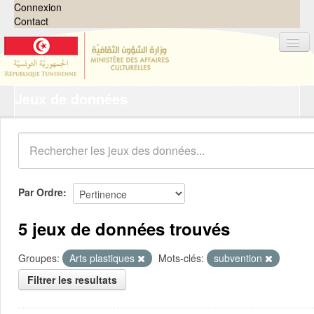
Connexion
Contact
Jeux de données
Jeux de données
Organisations
Groupes
Demandes
0
Par Ordre
À propos
5 jeux de données trouvés
Groupes:
Arts plastiques
Mots-clés:
subvention
Filtrer les resultats