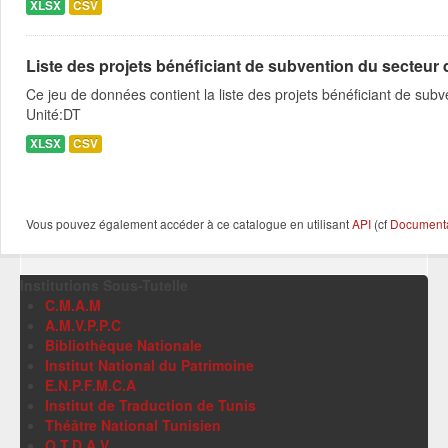
XLSX
CSV
Liste des projets bénéficiant de subvention du secteur de
Ce jeu de données contient la liste des projets bénéficiant de sub
Unité:DT
XLSX
CSV
Vous pouvez également accéder à ce catalogue en utilisant
API
(cf
Documentat
Institutions Sous-Tutelle
C.M.A.M
A.M.V.P.P.C
Bibliothèque Nationale
Institut National du Patrimoine
E.N.P.F.M.C.A
Institut de Traduction de Tunis
Théâtre National Tunisien
O.T.D.A.V