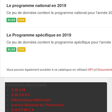
Le programme national en 2019
Ce jeu de données contient le programme national pour l'année 201
XLSX
CSV
Le Programme spécifique en 2019
Ce jeu de données contient le programme spécifique pour l'année 
XLSX
CSV
Vous pouvez également accéder à ce catalogue en utilisant
API
(cf
Documentat
Institutions Sous-Tutelle
C.M.A.M
A.M.V.P.P.C
Bibliothèque Nationale
Institut National du Patrimoine
E.N.P.F.M.C.A