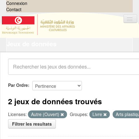
Connexion
Contact
Jeux de données
Jeux de données
Organisations
Groupes
Demandes
0
Par Ordre
À propos
2 jeux de données trouvés
Licenses:
Autre (Ouvert)
Groupes:
Livre
Arts plasti
Filtrer les resultats