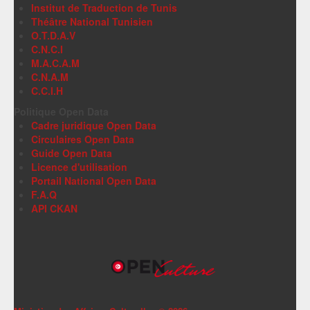
Institut de Traduction de Tunis
Théâtre National Tunisien
O.T.D.A.V
C.N.C.I
M.A.C.A.M
C.N.A.M
C.C.I.H
Politique Open Data
Cadre juridique Open Data
Circulaires Open Data
Guide Open Data
Licence d'utilisation
Portail National Open Data
F.A.Q
API CKAN