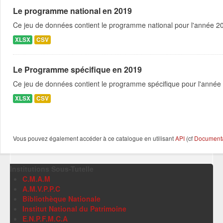
Le programme national en 2019
Ce jeu de données contient le programme national pour l'année 201
XLSX
CSV
Le Programme spécifique en 2019
Ce jeu de données contient le programme spécifique pour l'année 
XLSX
CSV
Vous pouvez également accéder à ce catalogue en utilisant
API
(cf
Documentat
Institutions Sous-Tutelle
C.M.A.M
A.M.V.P.P.C
Bibliothèque Nationale
Institut National du Patrimoine
E.N.P.F.M.C.A