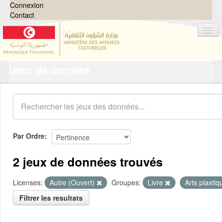
Connexion
Contact
Jeux de données
Jeux de données
Organisations
Groupes
Demandes
0
Par Ordre
À propos
2 jeux de données trouvés
Licenses:
Autre (Ouvert)
Groupes:
Livre
Arts plasti
Filtrer les resultats