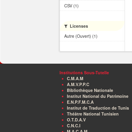
CSV (1)
Licenses
Autre (Ouvert) (1)
Institutions Sous-Tutelle
C.M.A.M
A.M.V.P.P.C
Bibliothèque Nationale
Institut National du Patrimoine
E.N.P.F.M.C.A
Institut de Traduction de Tunis
Théâtre National Tunisien
O.T.D.A.V
C.N.C.I
M.A.C.A.M