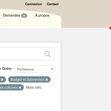
Connexion
Contact
Demandes
À propos
0
r Ordre
e
Budget et Subvention
als culturels
Mots-clés: