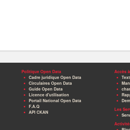
Politique Open Data
Accès à
Cadre juridique Open Data
Text
Circulaires Open Data
Manu
Guide Open Data
char
Licence d'utilisation
Rapp
Portail National Open Data
Dem
F.A.Q
Les Ser
API CKAN
Serv
Activit
Blo