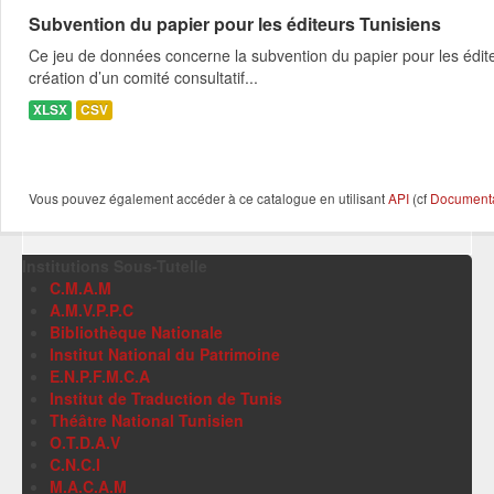
Subvention du papier pour les éditeurs Tunisiens
Ce jeu de données concerne la subvention du papier pour les édit
création d’un comité consultatif...
XLSX
CSV
Vous pouvez également accéder à ce catalogue en utilisant
API
(cf
Documentat
Institutions Sous-Tutelle
C.M.A.M
A.M.V.P.P.C
Bibliothèque Nationale
Institut National du Patrimoine
E.N.P.F.M.C.A
Institut de Traduction de Tunis
Théâtre National Tunisien
O.T.D.A.V
C.N.C.I
M.A.C.A.M