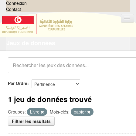
Connexion
Contact
Jeux de données
Jeux de données
Organisations
Groupes
Demandes
0
Par Ordre
À propos
1 jeu de données trouvé
Groupes:
Livre
Mots-clés:
papier
Filtrer les resultats