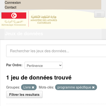
Connexion
Contact
Jeux de données
Jeux de données
Organisations
Groupes
Demandes
0
Par Ordre
À propos
1 jeu de données trouvé
Groupes:
Livre
Mots-clés:
programme spécifique
Filtrer les resultats