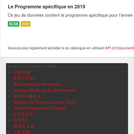
Le Programme spécifique en 2019
Ce jeu de données contient le programme spécifique pour l'année 
XLSX
CSV
Vous pouvez également accéder à ce catalogue en utilisant
API
(cf
Documentat
Institutions Sous-Tutelle
C.M.A.M
A.M.V.P.P.C
Bibliothèque Nationale
Institut National du Patrimoine
E.N.P.F.M.C.A
Institut de Traduction de Tunis
Théâtre National Tunisien
O.T.D.A.V
C.N.C.I
M.A.C.A.M
C.N.A.M