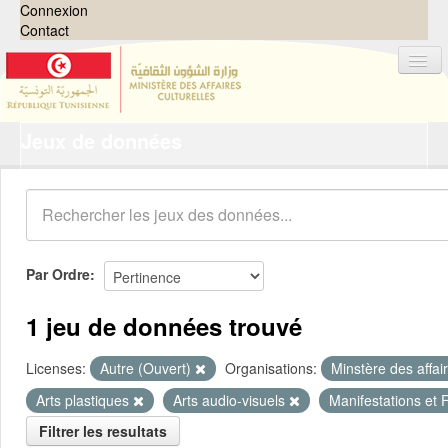
Connexion
Contact
Jeux de données
Jeux de données
Organisations
Groupes
Demandes
0
Par Ordre
À propos
1 jeu de données trouvé
Licenses:
Autre (Ouvert)
Organisations:
Minstère des affai
Arts plastiques
Arts audio-visuels
Manifestations et F
Filtrer les resultats