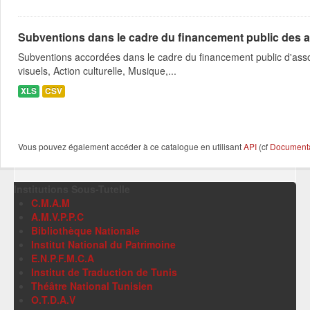
Subventions dans le cadre du financement public des a
Subventions accordées dans le cadre du financement public d'asso
visuels, Action culturelle, Musique,...
XLS
CSV
Vous pouvez également accéder à ce catalogue en utilisant
API
(cf
Documentat
Institutions Sous-Tutelle
C.M.A.M
A.M.V.P.P.C
Bibliothèque Nationale
Institut National du Patrimoine
E.N.P.F.M.C.A
Institut de Traduction de Tunis
Théâtre National Tunisien
O.T.D.A.V