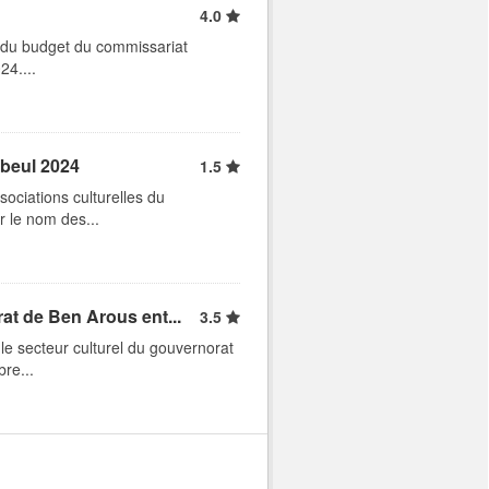
4.0
n du budget du commissariat
24....
abeul 2024
1.5
ociations culturelles du
r le nom des...
at de Ben Arous ent...
3.5
le secteur culturel du gouvernorat
re...