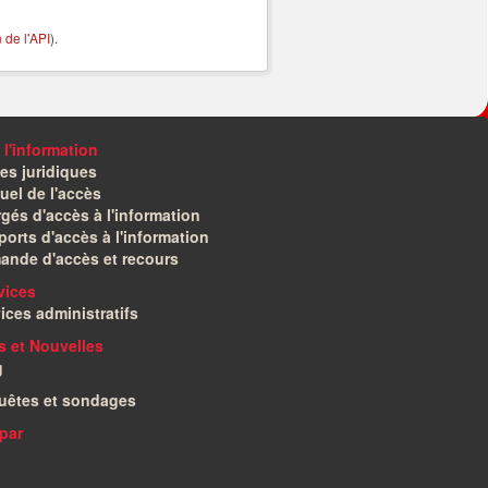
de l'API
).
 l'information
es juridiques
el de l'accès
gés d'accès à l'information
orts d'accès à l'information
ande d'accès et recours
vices
ices administratifs
és et Nouvelles
g
uêtes et sondages
par