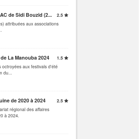
C de Sidi Bouzid (2...
2.5
ns) attribuées aux associations
.
t de La Manouba 2024
1.5
 octroyées aux festivals d'été
m du...
uine de 2020 à 2024
2.5
iat régional des affaires
20 à 2024.