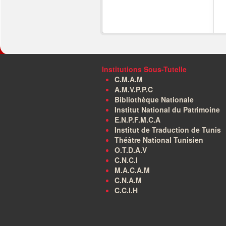
Institutions Sous-Tutelle
C.M.A.M
A.M.V.P.P.C
Bibliothèque Nationale
Institut National du Patrimoine
E.N.P.F.M.C.A
Institut de Traduction de Tunis
Théâtre National Tunisien
O.T.D.A.V
C.N.C.I
M.A.C.A.M
C.N.A.M
C.C.I.H