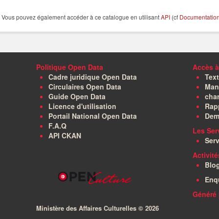
Vous pouvez également accéder à ce catalogue en utilisant
API
(cf
Documentation 
Politique Open Data
Accès à
Cadre juridique Open Data
Text
Circulaires Open Data
Manu
Guide Open Data
char
Licence d'utilisation
Rapp
Portail National Open Data
Dem
F.A.Q
Les Ser
API CKAN
Serv
Activit
Blo
Enq
Généré 
Ministère des Affaires Culturelles ©
2026