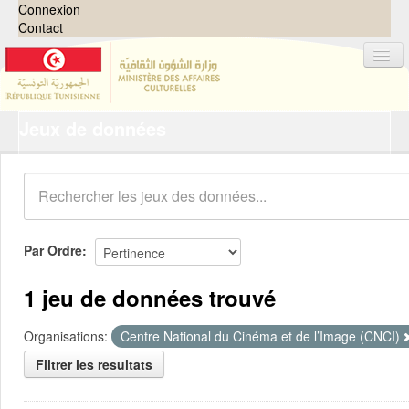
Connexion
Contact
Jeux de données
Jeux de données
Organisations
Groupes
Demandes
0
Par Ordre
À propos
1 jeu de données trouvé
Organisations:
Centre National du Cinéma et de l’Image (CNCI)
Filtrer les resultats