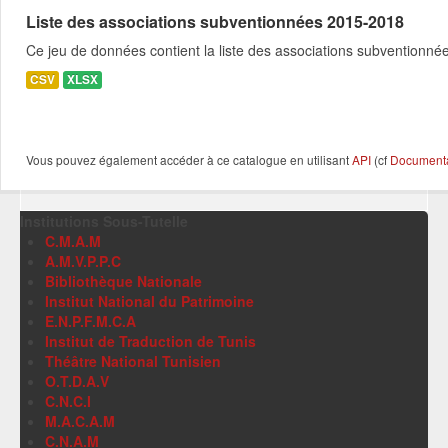
Liste des associations subventionnées 2015-2018
Ce jeu de données contient la liste des associations subventionné
CSV
XLSX
Vous pouvez également accéder à ce catalogue en utilisant
API
(cf
Documentat
Institutions Sous-Tutelle
C.M.A.M
A.M.V.P.P.C
Bibliothèque Nationale
Institut National du Patrimoine
E.N.P.F.M.C.A
Institut de Traduction de Tunis
Théâtre National Tunisien
O.T.D.A.V
C.N.C.I
M.A.C.A.M
C.N.A.M