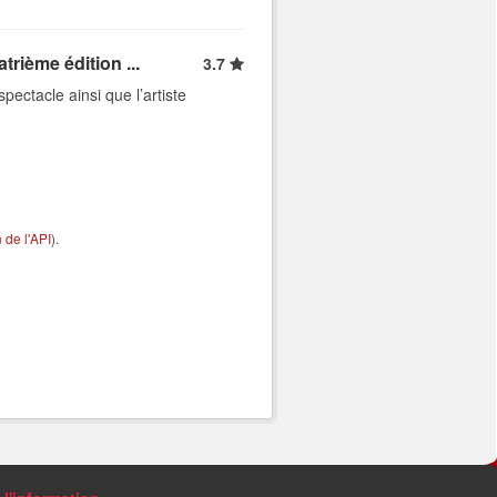
trième édition ...
3.7
pectacle ainsi que l’artiste
de l'API
).