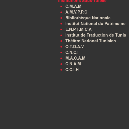
Institutions Sous-Tutelle
C.M.A.M
A.M.V.P.P.C
Bibliothèque Nationale
Institut National du Patrimoine
E.N.P.F.M.C.A
Institut de Traduction de Tunis
Théâtre National Tunisien
O.T.D.A.V
C.N.C.I
M.A.C.A.M
C.N.A.M
C.C.I.H