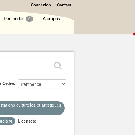
Connexion
Contact
Demandes
À propos
0
r Ordre
ations culturelles et artistiques
urels
Licenses: