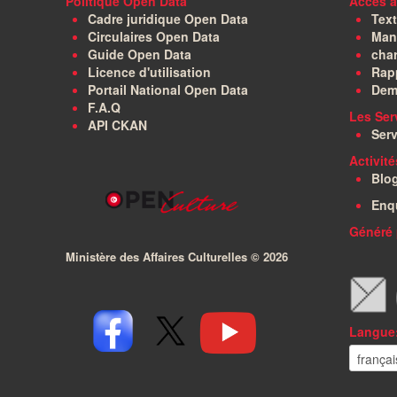
Politique Open Data
Accès à
Cadre juridique Open Data
Text
Circulaires Open Data
Manu
Guide Open Data
char
Licence d'utilisation
Rapp
Portail National Open Data
Dem
F.A.Q
Les Ser
API CKAN
Serv
Activit
Blo
Enq
Généré 
Ministère des Affaires Culturelles ©
2026
Langue