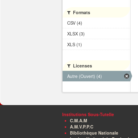
Formats
CSV (4)
XLSX (3)
XLS (1)
Licenses
Autre (Ouvert) (4)
Institutions Sous-Tutelle
C.M.A.M
A.M.V.P.P.C
Bibliothèque Nationale