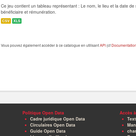
Ce jeu contient un tableau représentant : Le nom, le lieu et la date de s
bénéficiaire et rémunération.
CSV
XLS
Vous pouvez également accéder à ce catalogue en utilisant
API
(cf
Documentation 
Politique Open Data
Accès à
Cadre juridique Open Data
Text
Circulaires Open Data
Manu
Guide Open Data
char