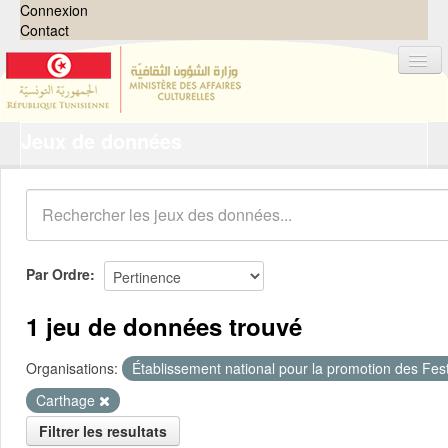
Connexion
Contact
Jeux de données
Jeux de données
Organisations
Groupes
Demandes
0
Par Ordre
À propos
1 jeu de données trouvé
Organisations:
Établissement national pour la promotion des Festi
Carthage
Filtrer les resultats