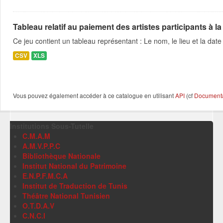
Tableau relatif au paiement des artistes participants à la 
Ce jeu contient un tableau représentant : Le nom, le lieu et la date 
CSV
XLS
Vous pouvez également accéder à ce catalogue en utilisant
API
(cf
Documentat
Institutions Sous-Tutelle
C.M.A.M
A.M.V.P.P.C
Bibliothèque Nationale
Institut National du Patrimoine
E.N.P.F.M.C.A
Institut de Traduction de Tunis
Théâtre National Tunisien
O.T.D.A.V
C.N.C.I