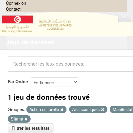
Connexion
Contact
Jeux de données
Jeux de données
Organisations
Groupes
Demandes
0
Par Ordre
À propos
1 jeu de données trouvé
Groupes:
Action culturelle
Arts scéniques
Manifestat
Siliana
Filtrer les resultats