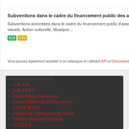
Subventions dans le cadre du financement public des a
Subventions accordées dans le cadre du financement public d'asso
visuels, Action culturelle, Musique,...
XLS
CSV
Vous pouvez également accéder à ce catalogue en utilisant
API
(cf
Documentat
Institutions Sous-Tutelle
C.M.A.M
A.M.V.P.P.C
Bibliothèque Nationale
Institut National du Patrimoine
E.N.P.F.M.C.A
Institut de Traduction de Tunis
Théâtre National Tunisien
O.T.D.A.V