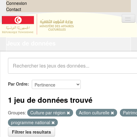
Connexion
Contact
Jeux de données
Jeux de données
Organisations
Groupes
Demandes
0
Par Ordre
À propos
1 jeu de données trouvé
Groupes:
Culture par région
Action culturelle
Patrim
programme national
Filtrer les resultats