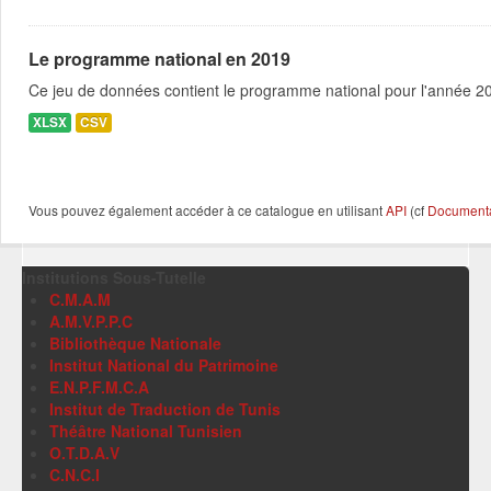
Le programme national en 2019
Ce jeu de données contient le programme national pour l'année 201
XLSX
CSV
Vous pouvez également accéder à ce catalogue en utilisant
API
(cf
Documentat
Institutions Sous-Tutelle
C.M.A.M
A.M.V.P.P.C
Bibliothèque Nationale
Institut National du Patrimoine
E.N.P.F.M.C.A
Institut de Traduction de Tunis
Théâtre National Tunisien
O.T.D.A.V
C.N.C.I