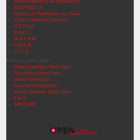
Institut National du Patrimoine
E.N.P.F.M.C.A
Institut de Traduction de Tunis
Théâtre National Tunisien
O.T.D.A.V
C.N.C.I
M.A.C.A.M
C.N.A.M
C.C.I.H
Politique Open Data
Cadre juridique Open Data
Circulaires Open Data
Guide Open Data
Licence d'utilisation
Portail National Open Data
F.A.Q
API CKAN