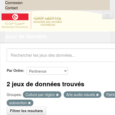
Connexion
Contact
Jeux de données
Jeux de données
Organisations
Groupes
Demandes
0
Par Ordre
À propos
2 jeux de données trouvés
Groupes:
Culture par région
Arts audio-visuels
Patr
subvention
Filtrer les resultats