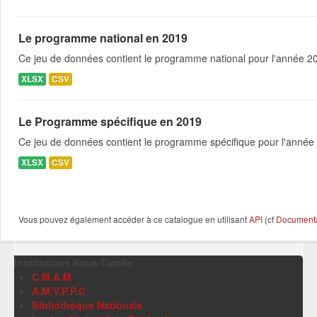
Le programme national en 2019
Ce jeu de données contient le programme national pour l'année 201
XLSX
CSV
Le Programme spécifique en 2019
Ce jeu de données contient le programme spécifique pour l'année 
XLSX
CSV
Vous pouvez également accéder à ce catalogue en utilisant
API
(cf
Documentat
Institutions Sous-Tutelle
C.M.A.M
A.M.V.P.P.C
Bibliothèque Nationale