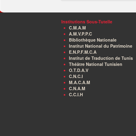
Institutions Sous-Tutelle
C.M.A.M
A.M.V.P.P.C
Bibliothèque Nationale
Institut National du Patrimoine
E.N.P.F.M.C.A
Institut de Traduction de Tunis
Théâtre National Tunisien
O.T.D.A.V
C.N.C.I
M.A.C.A.M
C.N.A.M
C.C.I.H