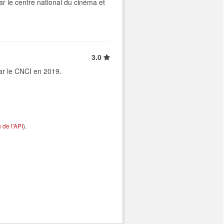
ar le centre national du cinéma et
3.0
ar le CNCI en 2019.
de l'API
).