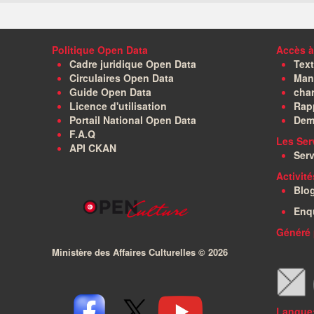
Politique Open Data
Accès à
Cadre juridique Open Data
Text
Circulaires Open Data
Manu
Guide Open Data
char
Licence d'utilisation
Rapp
Portail National Open Data
Dem
F.A.Q
Les Ser
API CKAN
Serv
Activit
Blo
Enq
Généré 
Ministère des Affaires Culturelles ©
2026
Langue