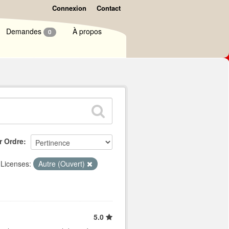
Connexion
Contact
Demandes
À propos
0
r Ordre
Licenses:
Autre (Ouvert)
5.0