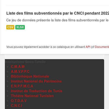
Liste des films subventionnés par le CNCI pendant 2022
Ce jeu de données présente la liste des films subventionnés par 
CSV
XLSX
Vous pouvez également accéder à ce catalogue en utilisant
API
(cf
Documentat
Institutions Sous-Tutelle
C.M.A.M
A.M.V.P.P.C
Bibliothèque Nationale
Institut National du Patrimoine
E.N.P.F.M.C.A
Institut de Traduction de Tunis
Théâtre National Tunisien
O.T.D.A.V
C.N.C.I