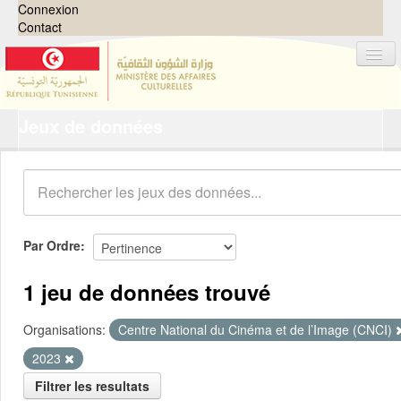
Connexion
Contact
Jeux de données
Jeux de données
Organisations
Groupes
Demandes
0
Par Ordre
À propos
1 jeu de données trouvé
Organisations:
Centre National du Cinéma et de l’Image (CNCI)
2023
Filtrer les resultats