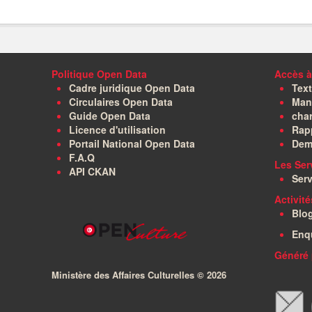
Politique Open Data
Accès à
Cadre juridique Open Data
Text
Circulaires Open Data
Manu
Guide Open Data
char
Licence d'utilisation
Rapp
Portail National Open Data
Dem
F.A.Q
Les Ser
API CKAN
Serv
Activit
Blo
Enq
Généré 
Ministère des Affaires Culturelles ©
2026