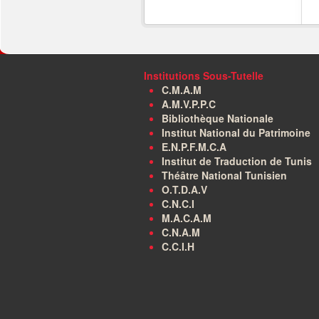
Institutions Sous-Tutelle
C.M.A.M
A.M.V.P.P.C
Bibliothèque Nationale
Institut National du Patrimoine
E.N.P.F.M.C.A
Institut de Traduction de Tunis
Théâtre National Tunisien
O.T.D.A.V
C.N.C.I
M.A.C.A.M
C.N.A.M
C.C.I.H