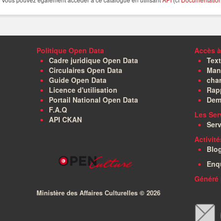
Politique Open Data
Accès à
Cadre juridique Open Data
Text
Circulaires Open Data
Manu
Guide Open Data
char
Licence d'utilisation
Rapp
Portail National Open Data
Dem
F.A.Q
Les Ser
API CKAN
Serv
Activit
Blo
Enq
Généré 
Ministère des Affaires Culturelles ©
2026