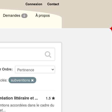
Connexion
Contact
Demandes
À propos
0
r Ordre
clés:
subventions
ion littéraire et ...
1.5
entions accordées dans le cadre du
t...