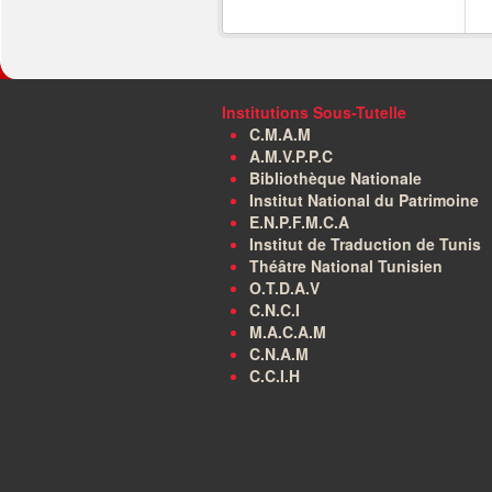
Institutions Sous-Tutelle
C.M.A.M
A.M.V.P.P.C
Bibliothèque Nationale
Institut National du Patrimoine
E.N.P.F.M.C.A
Institut de Traduction de Tunis
Théâtre National Tunisien
O.T.D.A.V
C.N.C.I
M.A.C.A.M
C.N.A.M
C.C.I.H