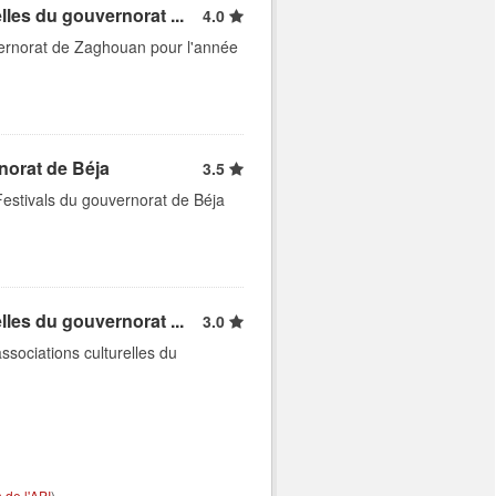
les du gouvernorat ...
4.0
vernorat de Zaghouan pour l'année
norat de Béja
3.5
Festivals du gouvernorat de Béja
les du gouvernorat ...
3.0
ssociations culturelles du
de l'API
).