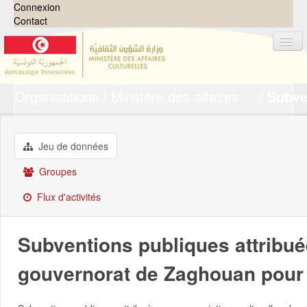
Connexion
Contact
Organisations
Minstère des affaires ...
Subve
Jeux de données
Organisations
Groupes
Jeu de données
Demandes
0
Groupes
À propos
Flux d'activités
Subventions publiques attribué
gouvernorat de Zaghouan pour 