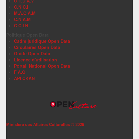
O.T.D.A.V
C.N.C.I
M.A.C.A.M
C.N.A.M
C.C.I.H
Politique Open Data
Cadre juridique Open Data
Circulaires Open Data
Guide Open Data
Licence d'utilisation
Portail National Open Data
F.A.Q
API CKAN
Ministère des Affaires Culturelles ©
2026