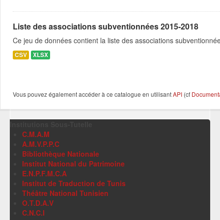
Liste des associations subventionnées 2015-2018
Ce jeu de données contient la liste des associations subventionné
CSV
XLSX
Vous pouvez également accéder à ce catalogue en utilisant
API
(cf
Documentat
Institutions Sous-Tutelle
C.M.A.M
A.M.V.P.P.C
Bibliothèque Nationale
Institut National du Patrimoine
E.N.P.F.M.C.A
Institut de Traduction de Tunis
Théâtre National Tunisien
O.T.D.A.V
C.N.C.I