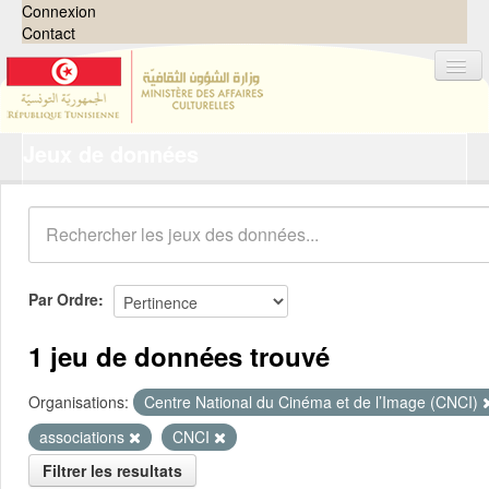
Connexion
Contact
Jeux de données
Jeux de données
Organisations
Groupes
Demandes
0
Par Ordre
À propos
1 jeu de données trouvé
Organisations:
Centre National du Cinéma et de l’Image (CNCI)
associations
CNCI
Filtrer les resultats