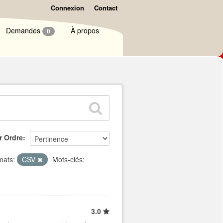
Connexion
Contact
Demandes
À propos
0
r Ordre
mats:
CSV
Mots-clés:
3.0