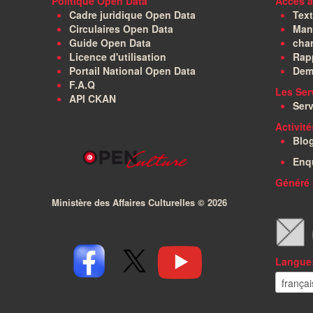
Politique Open Data
Accès à
Cadre juridique Open Data
Text
Circulaires Open Data
Manu
Guide Open Data
char
Licence d'utilisation
Rapp
Portail National Open Data
Dem
F.A.Q
Les Ser
API CKAN
Serv
Activit
Blo
Enq
Généré 
Ministère des Affaires Culturelles ©
2026
Langue