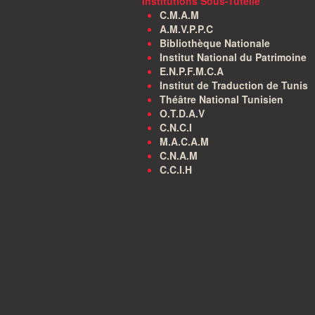
Institutions Sous-Tutelle
C.M.A.M
A.M.V.P.P.C
Bibliothèque Nationale
Institut National du Patrimoine
E.N.P.F.M.C.A
Institut de Traduction de Tunis
Théâtre National Tunisien
O.T.D.A.V
C.N.C.I
M.A.C.A.M
C.N.A.M
C.C.I.H