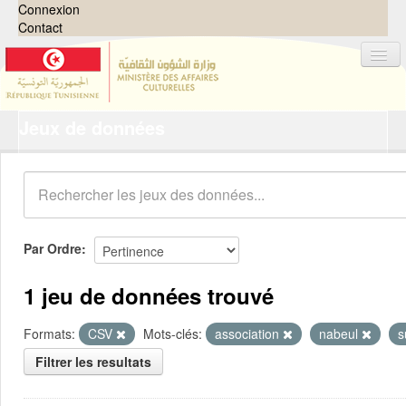
Connexion
Contact
Jeux de données
Jeux de données
Organisations
Groupes
Demandes
0
Par Ordre
À propos
1 jeu de données trouvé
Formats:
CSV
Mots-clés:
association
nabeul
s
Filtrer les resultats