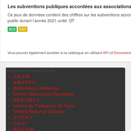
Les subventions publiques accordées aux associations c
Ce jeux de données contient des chiffres sur les subventions acco
public durant l'année 2021.unité :DT
XLS
CSV
Vous pouvez également accéder à ce catalogue en utilisant
API
(cf
Documentat
Institutions Sous-Tutelle
C.M.A.M
A.M.V.P.P.C
Bibliothèque Nationale
Institut National du Patrimoine
E.N.P.F.M.C.A
Institut de Traduction de Tunis
Théâtre National Tunisien
O.T.D.A.V
C.N.C.I
M.A.C.A.M