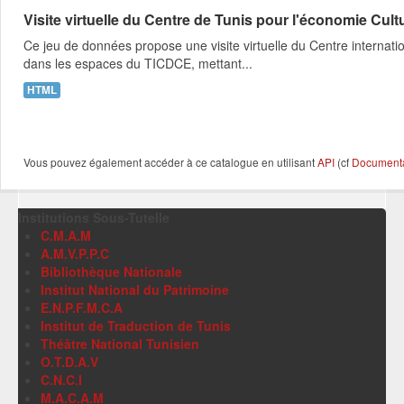
Visite virtuelle du Centre de Tunis pour l'économie Cult
Ce jeu de données propose une visite virtuelle du Centre internat
dans les espaces du TICDCE, mettant...
HTML
Vous pouvez également accéder à ce catalogue en utilisant
API
(cf
Documentat
Institutions Sous-Tutelle
C.M.A.M
A.M.V.P.P.C
Bibliothèque Nationale
Institut National du Patrimoine
E.N.P.F.M.C.A
Institut de Traduction de Tunis
Théâtre National Tunisien
O.T.D.A.V
C.N.C.I
M.A.C.A.M