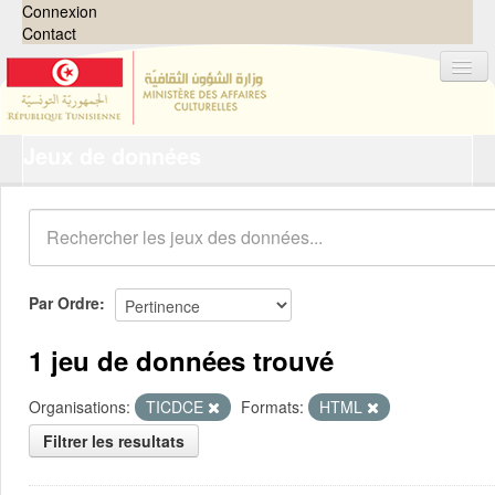
Connexion
Contact
Jeux de données
Jeux de données
Organisations
Groupes
Demandes
0
Par Ordre
À propos
1 jeu de données trouvé
Organisations:
TICDCE
Formats:
HTML
Filtrer les resultats