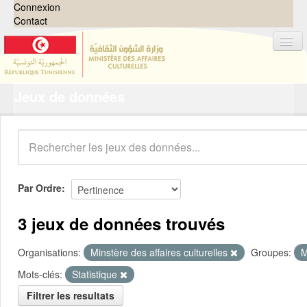
Connexion
Contact
Jeux de données
Jeux de données
Organisations
Groupes
Demandes
0
Par Ordre
À propos
3 jeux de données trouvés
Organisations:
Minstère des affaires culturelles
Groupes:
M
Mots-clés:
Statistique
Filtrer les resultats