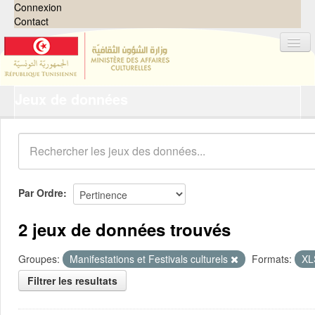
Connexion
Contact
Jeux de données
Jeux de données
Organisations
Groupes
Demandes
0
Par Ordre
À propos
2 jeux de données trouvés
Groupes:
Manifestations et Festivals culturels
Formats:
X
Filtrer les resultats