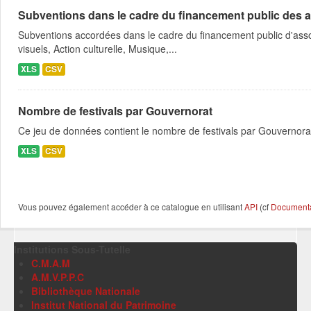
Subventions dans le cadre du financement public des a
Subventions accordées dans le cadre du financement public d'asso
visuels, Action culturelle, Musique,...
XLS
CSV
Nombre de festivals par Gouvernorat
Ce jeu de données contient le nombre de festivals par Gouvernora
XLS
CSV
Vous pouvez également accéder à ce catalogue en utilisant
API
(cf
Documentat
Institutions Sous-Tutelle
C.M.A.M
A.M.V.P.P.C
Bibliothèque Nationale
Institut National du Patrimoine