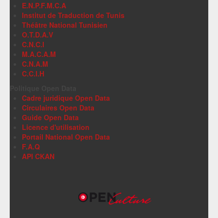
E.N.P.F.M.C.A
Institut de Traduction de Tunis
Théâtre National Tunisien
O.T.D.A.V
C.N.C.I
M.A.C.A.M
C.N.A.M
C.C.I.H
Politique Open Data
Cadre juridique Open Data
Circulaires Open Data
Guide Open Data
Licence d'utilisation
Portail National Open Data
F.A.Q
API CKAN