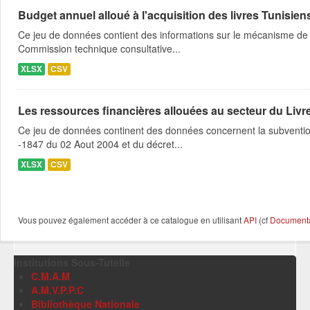
Budget annuel alloué à l'acquisition des livres Tunisien
Ce jeu de données contient des informations sur le mécanisme de l
Commission technique consultative...
XLSX
CSV
Les ressources financières allouées au secteur du Livre
Ce jeu de données continent des données concernent la subvention 
-1847 du 02 Aout 2004 et du décret...
XLSX
CSV
Vous pouvez également accéder à ce catalogue en utilisant
API
(cf
Documentat
Institutions Sous-Tutelle
C.M.A.M
A.M.V.P.P.C
Bibliothèque Nationale