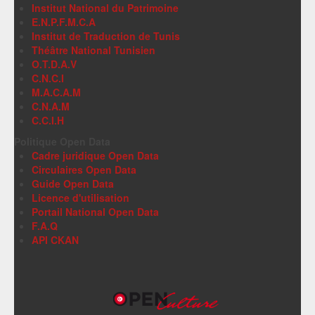
Institut National du Patrimoine
E.N.P.F.M.C.A
Institut de Traduction de Tunis
Théâtre National Tunisien
O.T.D.A.V
C.N.C.I
M.A.C.A.M
C.N.A.M
C.C.I.H
Politique Open Data
Cadre juridique Open Data
Circulaires Open Data
Guide Open Data
Licence d'utilisation
Portail National Open Data
F.A.Q
API CKAN