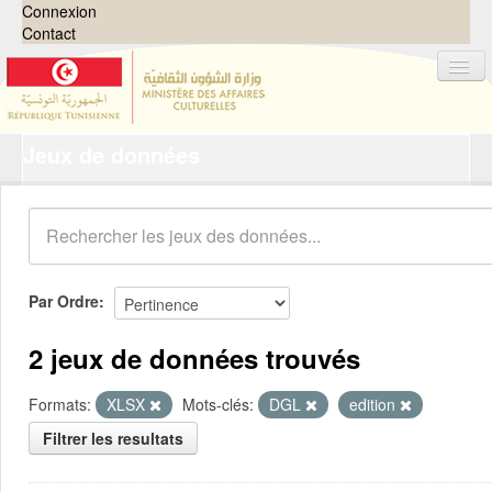
Connexion
Contact
Jeux de données
Jeux de données
Organisations
Groupes
Demandes
0
Par Ordre
À propos
2 jeux de données trouvés
Formats:
XLSX
Mots-clés:
DGL
edition
Filtrer les resultats