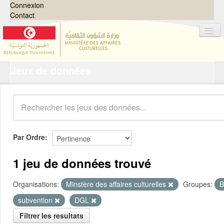
Connexion
Contact
Jeux de données
Jeux de données
Organisations
Groupes
Demandes
0
Par Ordre
À propos
1 jeu de données trouvé
Organisations:
Minstère des affaires culturelles
Groupes:
B
subvention
DGL
Filtrer les resultats