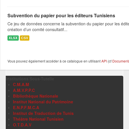
Subvention du papier pour les éditeurs Tunisiens
Ce jeu de données concerne la subvention du papier pour les édit
création d’un comité consultatif...
XLSX
CSV
Vous pouvez également accéder à ce catalogue en utilisant
API
(cf
Documentat
Institutions Sous-Tutelle
C.M.A.M
A.M.V.P.P.C
Bibliothèque Nationale
Institut National du Patrimoine
E.N.P.F.M.C.A
Institut de Traduction de Tunis
Théâtre National Tunisien
O.T.D.A.V