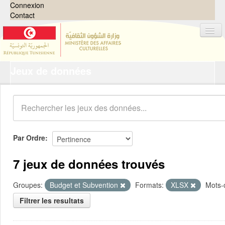
Connexion
Contact
Jeux de données
Jeux de données
Organisations
Groupes
Demandes
0
Par Ordre
À propos
7 jeux de données trouvés
Groupes:
Budget et Subvention
Formats:
XLSX
Mots-c
Filtrer les resultats