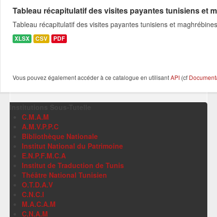
Tableau récapitulatif des visites payantes tunisiens et m
Tableau récapitulatif des visites payantes tunisiens et maghrébin
XLSX
CSV
PDF
Vous pouvez également accéder à ce catalogue en utilisant
API
(cf
Documentat
Institutions Sous-Tutelle
C.M.A.M
A.M.V.P.P.C
Bibliothèque Nationale
Institut National du Patrimoine
E.N.P.F.M.C.A
Institut de Traduction de Tunis
Théâtre National Tunisien
O.T.D.A.V
C.N.C.I
M.A.C.A.M
C.N.A.M