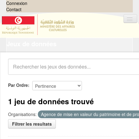
Connexion
Contact
Jeux de données
Jeux de données
Organisations
Groupes
Demandes
0
Par Ordre
À propos
1 jeu de données trouvé
Organisations:
Agence de mise en valeur du patrimoine et de pro
Filtrer les resultats