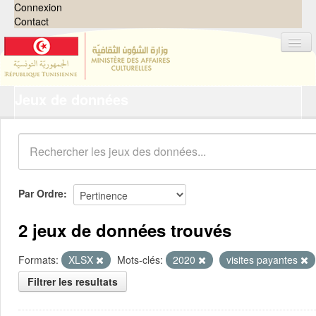
Connexion
Contact
Jeux de données
Jeux de données
Organisations
Groupes
Demandes
0
Par Ordre
À propos
2 jeux de données trouvés
Formats:
XLSX
Mots-clés:
2020
visites payantes
Filtrer les resultats