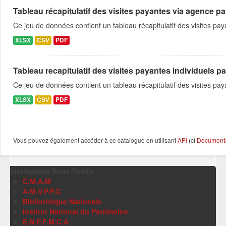
Tableau récapitulatif des visites payantes via agence pa
Ce jeu de données contient un tableau récapitulatif des visites p
XLSX
CSV
PDF
Tableau recapitulatif des visites payantes individuels pa
Ce jeu de données contient un tableau récapitulatif des visites pa
XLSX
CSV
PDF
Vous pouvez également accéder à ce catalogue en utilisant
API
(cf
Documentat
Institutions Sous-Tutelle
C.M.A.M
A.M.V.P.P.C
Bibliothèque Nationale
Institut National du Patrimoine
E.N.P.F.M.C.A