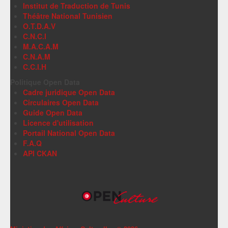
Institut de Traduction de Tunis
Théâtre National Tunisien
O.T.D.A.V
C.N.C.I
M.A.C.A.M
C.N.A.M
C.C.I.H
Politique Open Data
Cadre juridique Open Data
Circulaires Open Data
Guide Open Data
Licence d'utilisation
Portail National Open Data
F.A.Q
API CKAN