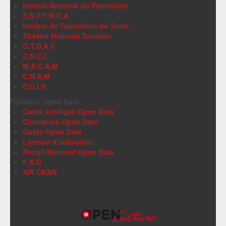
Institut National du Patrimoine
E.N.P.F.M.C.A
Institut de Traduction de Tunis
Théâtre National Tunisien
O.T.D.A.V
C.N.C.I
M.A.C.A.M
C.N.A.M
C.C.I.H
Politique Open Data
Cadre juridique Open Data
Circulaires Open Data
Guide Open Data
Licence d'utilisation
Portail National Open Data
F.A.Q
API CKAN