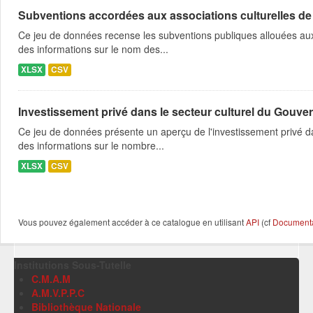
Subventions accordées aux associations culturelles d
Ce jeu de données recense les subventions publiques allouées aux 
des informations sur le nom des...
XLSX
CSV
Investissement privé dans le secteur culturel du Gouver
Ce jeu de données présente un aperçu de l'investissement privé dan
des informations sur le nombre...
XLSX
CSV
Vous pouvez également accéder à ce catalogue en utilisant
API
(cf
Documentat
Institutions Sous-Tutelle
C.M.A.M
A.M.V.P.P.C
Bibliothèque Nationale