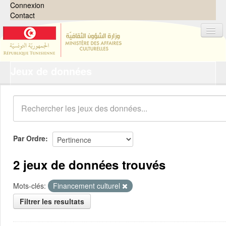
Connexion
Contact
Jeux de données
Jeux de données
Organisations
Groupes
Demandes
0
Par Ordre
À propos
2 jeux de données trouvés
Mots-clés:
Financement culturel
Filtrer les resultats