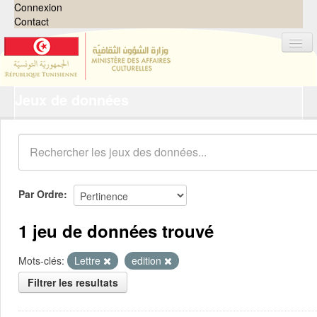
Connexion
Contact
Jeux de données
Jeux de données
Organisations
Groupes
Demandes
0
Par Ordre
À propos
1 jeu de données trouvé
Mots-clés:
Lettre
edition
Filtrer les resultats