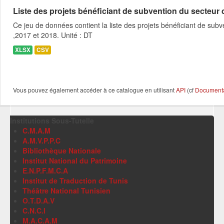
Liste des projets bénéficiant de subvention du secteur des
Ce jeu de données contient la liste des projets bénéficiant de subve
,2017 et 2018. Unité : DT
XLSX
CSV
Vous pouvez également accéder à ce catalogue en utilisant
API
(cf
Documentat
Institutions Sous-Tutelle
C.M.A.M
A.M.V.P.P.C
Bibliothèque Nationale
Institut National du Patrimoine
E.N.P.F.M.C.A
Institut de Traduction de Tunis
Théâtre National Tunisien
O.T.D.A.V
C.N.C.I
M.A.C.A.M