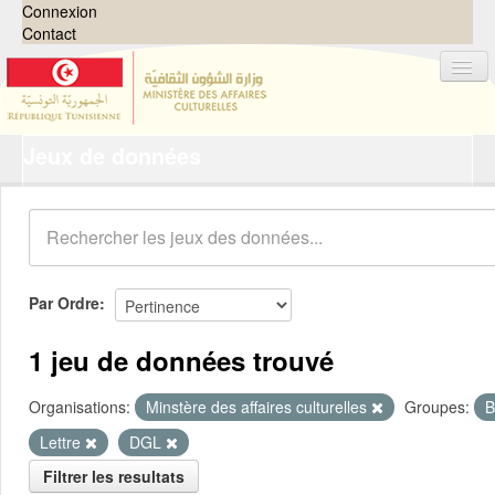
Connexion
Contact
Jeux de données
Jeux de données
Organisations
Groupes
Demandes
0
Par Ordre
À propos
1 jeu de données trouvé
Organisations:
Minstère des affaires culturelles
Groupes:
B
Lettre
DGL
Filtrer les resultats