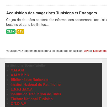
Acquisition des magazines Tunisiens et Etrangers
Ce jeu de données contient des informations concernant l'acquisit
besoins et dans les limites...
XLSX
CSV
Vous pouvez également accéder à ce catalogue en utilisant
API
(cf
Documentat
Institutions Sous-Tutelle
C.M.A.M
A.M.V.P.P.C
Bibliothèque Nationale
Institut National du Patrimoine
E.N.P.F.M.C.A
Institut de Traduction de Tunis
Théâtre National Tunisien
O.T.D.A.V