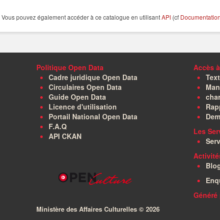
Vous pouvez également accéder à ce catalogue en utilisant
API
(cf
Documentation 
Politique Open Data
Accès à
Cadre juridique Open Data
Text
Circulaires Open Data
Manu
Guide Open Data
char
Licence d'utilisation
Rapp
Portail National Open Data
Dem
F.A.Q
Les Ser
API CKAN
Serv
Activit
Blo
Enq
Généré 
Ministère des Affaires Culturelles ©
2026