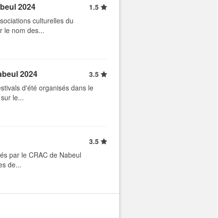
abeul 2024
1.5
ociations culturelles du
r le nom des...
abeul 2024
3.5
tivals d'été organisés dans le
ur le...
3.5
isés par le CRAC de Nabeul
es de...