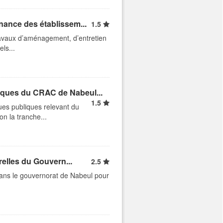
nance des établissem...
1.5
travaux d’aménagement, d’entretien
ls...
iques du CRAC de Nabeul...
1.5
ues publiques relevant du
n la tranche...
relles du Gouvern...
2.5
 dans le gouvernorat de Nabeul pour