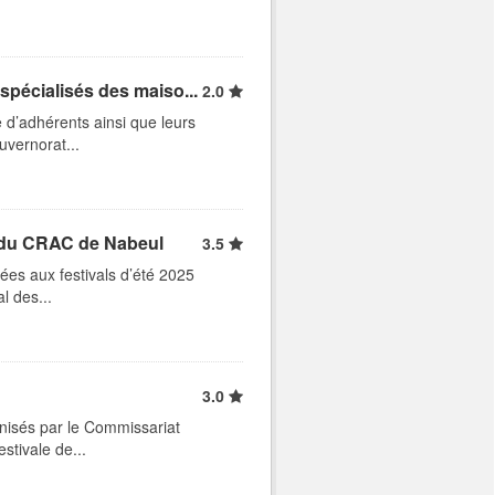
pécialisés des maiso...
2.0
 d’adhérents ainsi que leurs
uvernorat...
5 du CRAC de Nabeul
3.5
ées aux festivals d’été 2025
l des...
3.0
anisés par le Commissariat
stivale de...