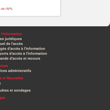
de l'API
).
 l'information
es juridiques
el de l'accès
gés d'accès à l'information
orts d'accès à l'information
ande d'accès et recours
vices
ices administratifs
és et Nouvelles
g
uêtes et sondages
par