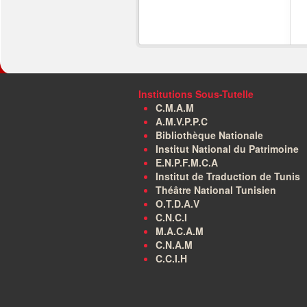
Institutions Sous-Tutelle
C.M.A.M
A.M.V.P.P.C
Bibliothèque Nationale
Institut National du Patrimoine
E.N.P.F.M.C.A
Institut de Traduction de Tunis
Théâtre National Tunisien
O.T.D.A.V
C.N.C.I
M.A.C.A.M
C.N.A.M
C.C.I.H