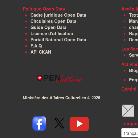
Politique Open Data
Accès à
Cadre juridique Open Data
Text
Circulaires Open Data
Manu
Guide Open Data
char
Licence d'utilisation
Rapp
Portail National Open Data
Dem
F.A.Q
Les Ser
API CKAN
Serv
Activit
Blo
Enq
Généré 
Ministère des Affaires Culturelles ©
2026
Langue