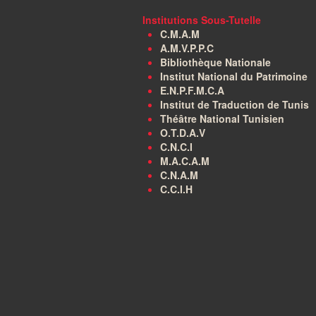
Institutions Sous-Tutelle
C.M.A.M
A.M.V.P.P.C
Bibliothèque Nationale
Institut National du Patrimoine
E.N.P.F.M.C.A
Institut de Traduction de Tunis
Théâtre National Tunisien
O.T.D.A.V
C.N.C.I
M.A.C.A.M
C.N.A.M
C.C.I.H