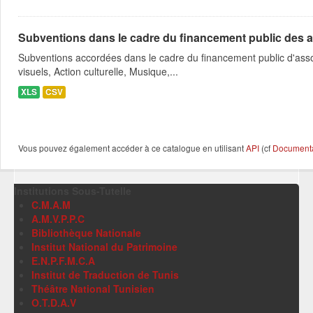
Subventions dans le cadre du financement public des a
Subventions accordées dans le cadre du financement public d'asso
visuels, Action culturelle, Musique,...
XLS
CSV
Vous pouvez également accéder à ce catalogue en utilisant
API
(cf
Documentat
Institutions Sous-Tutelle
C.M.A.M
A.M.V.P.P.C
Bibliothèque Nationale
Institut National du Patrimoine
E.N.P.F.M.C.A
Institut de Traduction de Tunis
Théâtre National Tunisien
O.T.D.A.V