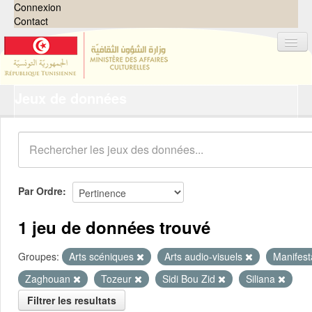
Connexion
Contact
Jeux de données
Jeux de données
Organisations
Groupes
Demandes
0
Par Ordre
À propos
1 jeu de données trouvé
Groupes:
Arts scéniques
Arts audio-visuels
Manifesta
Zaghouan
Tozeur
Sidi Bou Zid
Siliana
Filtrer les resultats