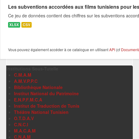
Les subventions accordées aux films tunisiens pour l
Ce jeu de données contient des chiffres sur les subventions accor
XLSX
CSV
Vous pouvez également accéder à ce catalogue en utilisant
API
(cf
Documentat
Institutions Sous-Tutelle
C.M.A.M
A.M.V.P.P.C
Bibliothèque Nationale
Institut National du Patrimoine
E.N.P.F.M.C.A
Institut de Traduction de Tunis
Théâtre National Tunisien
O.T.D.A.V
C.N.C.I
M.A.C.A.M
C.N.A.M