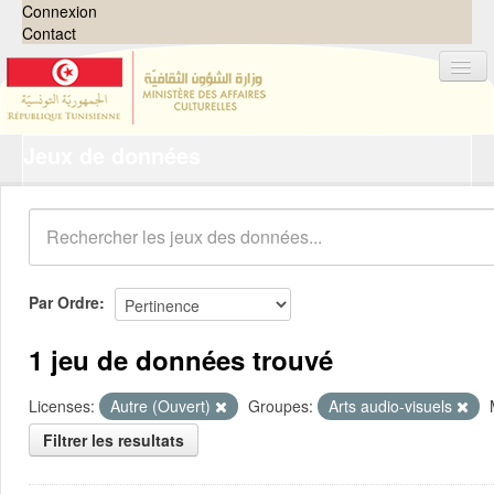
Connexion
Contact
Jeux de données
Jeux de données
Organisations
Groupes
Demandes
0
Par Ordre
À propos
1 jeu de données trouvé
Licenses:
Autre (Ouvert)
Groupes:
Arts audio-visuels
Filtrer les resultats