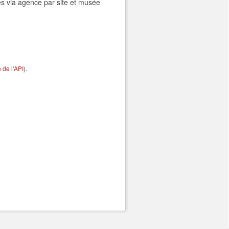
es via agence par site et musée
de l'API
).