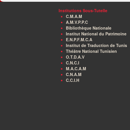
Institutions Sous-Tutelle
C.M.A.M
A.M.V.P.P.C
Bibliothèque Nationale
Institut National du Patrimoine
E.N.P.F.M.C.A
Institut de Traduction de Tunis
Théâtre National Tunisien
O.T.D.A.V
C.N.C.I
M.A.C.A.M
C.N.A.M
C.C.I.H