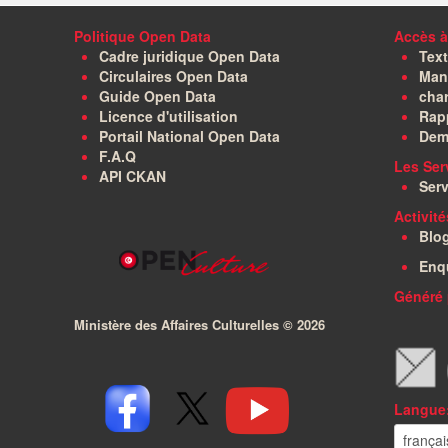
Politique Open Data
Accès à
Cadre juridique Open Data
Text
Circulaires Open Data
Manu
Guide Open Data
char
Licence d'utilisation
Rapp
Portail National Open Data
Dem
F.A.Q
Les Ser
API CKAN
Serv
Activit
Blo
Enq
Généré 
Ministère des Affaires Culturelles ©
2026
Langue