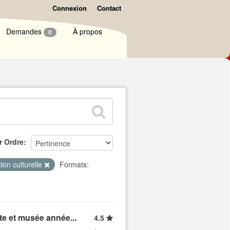
Connexion
Contact
Demandes
À propos
0
r Ordre
ion culturelle
Formats:
ite et musée année...
4.5