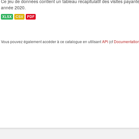
Ce jeu de données contient un tableau récapitulatif des visites payant
année 2020.
XLSX
CSV
PDF
Vous pouvez également accéder à ce catalogue en utilisant
API
(cf
Documentation 