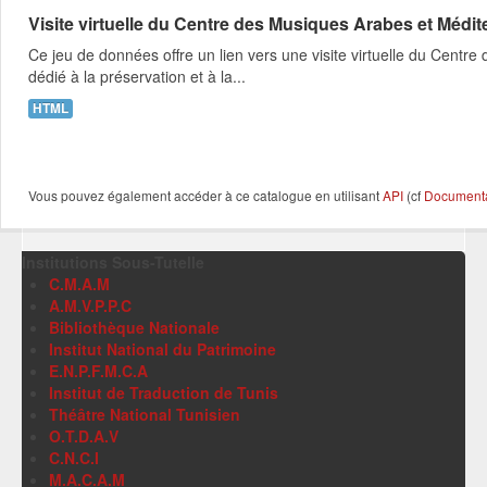
Visite virtuelle du Centre des Musiques Arabes et Méd
Ce jeu de données offre un lien vers une visite virtuelle du Cen
dédié à la préservation et à la...
HTML
Vous pouvez également accéder à ce catalogue en utilisant
API
(cf
Documentat
Institutions Sous-Tutelle
C.M.A.M
A.M.V.P.P.C
Bibliothèque Nationale
Institut National du Patrimoine
E.N.P.F.M.C.A
Institut de Traduction de Tunis
Théâtre National Tunisien
O.T.D.A.V
C.N.C.I
M.A.C.A.M