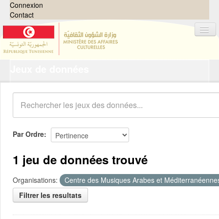
Connexion
Contact
Jeux de données
Jeux de données
Organisations
Groupes
Demandes
0
Par Ordre
À propos
1 jeu de données trouvé
Organisations:
Centre des Musiques Arabes et Méditerranéenn
Filtrer les resultats