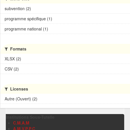
subvention (2)
programme spécifique (1)
programme national (1)
Formats
XLSX (2)
CSV (2)
Licenses
Autre (Ouvert) (2)
Institutions Sous-Tutelle
C.M.A.M
A.M.V.P.P.C