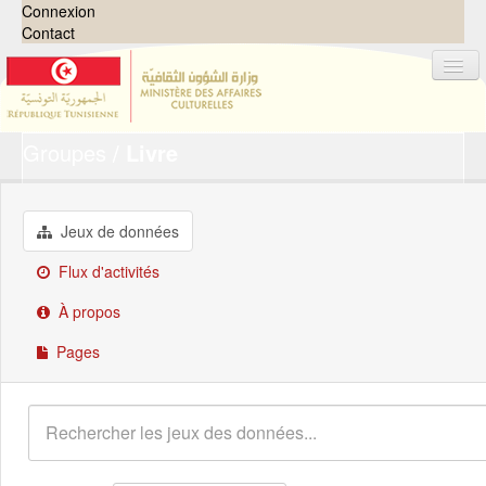
Connexion
Contact
Groupes
Livre
Jeux de données
Organisations
Groupes
Jeux de données
Demandes
0
Flux d'activités
À propos
À propos
Pages