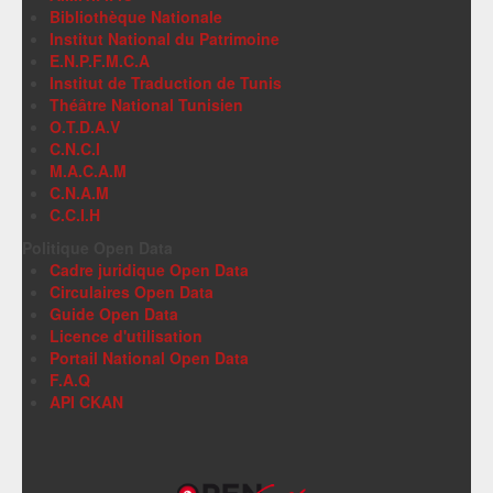
Bibliothèque Nationale
Institut National du Patrimoine
E.N.P.F.M.C.A
Institut de Traduction de Tunis
Théâtre National Tunisien
O.T.D.A.V
C.N.C.I
M.A.C.A.M
C.N.A.M
C.C.I.H
Politique Open Data
Cadre juridique Open Data
Circulaires Open Data
Guide Open Data
Licence d'utilisation
Portail National Open Data
F.A.Q
API CKAN