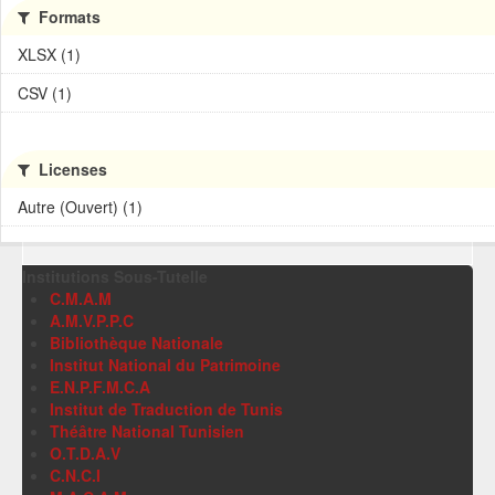
Formats
XLSX (1)
CSV (1)
Licenses
Autre (Ouvert) (1)
Institutions Sous-Tutelle
C.M.A.M
A.M.V.P.P.C
Bibliothèque Nationale
Institut National du Patrimoine
E.N.P.F.M.C.A
Institut de Traduction de Tunis
Théâtre National Tunisien
O.T.D.A.V
C.N.C.I