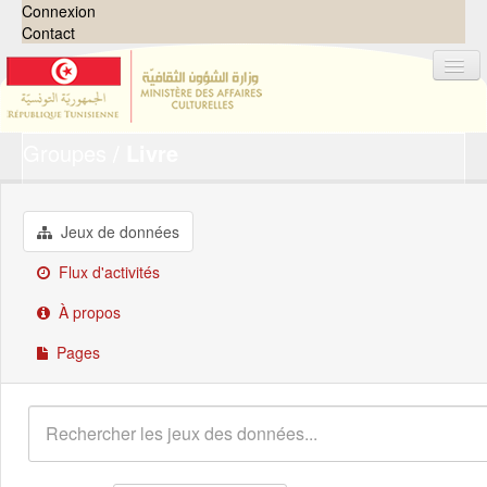
Connexion
Contact
Groupes
Livre
Jeux de données
Organisations
Groupes
Jeux de données
Demandes
0
Flux d'activités
À propos
À propos
Pages